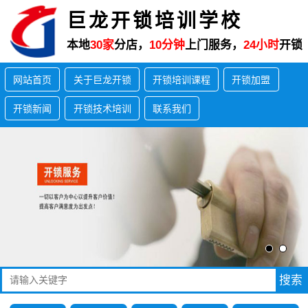
巨龙开锁培训学校
本地
30家
分店，
10分钟
上门服务，
24小时
开锁
网站首页
关于巨龙开锁
开锁培训课程
开锁加盟
开锁新闻
开锁技术培训
联系我们